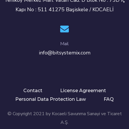
Yeniköy Merkez Mah. Vatan Cad. D Blok No : 73D İç
Kapı No : 511 41275 Başiskele / KOCAELİ
Mail
info@bitsystemix.com
Contact
License Agreement
Personal Data Protection Law
FAQ
© Copyright 2021 by Kocaeli Savunma Sanayi ve Ticaret
A.Ş.