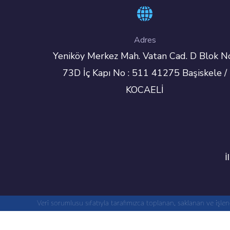
Adres
Yeniköy Merkez Mah. Vatan Cad. D Blok No
73D İç Kapı No : 511 41275 Başiskele /
KOCAELİ
İ
Veri sorumlusu sıfatıyla tarafımızca toplanan, saklanan ve işl