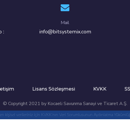
Mail
 :
info@bitsystemix.com
letişim
Lisans Sözleşmesi
KVKK
S
© Copyright 2021 by Kocaeli Savunma Sanayi ve Ticaret A.Ş.
enen kişisel verileriniz için KVKK'nın Veri Sorumlusunun Aydınlatma Yükümlü