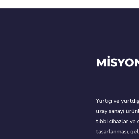
MİSYO
Yurtiçi ve yurtdış
uzay sanayi ürünl
tıbbi cihazlar ve
tasarlanması, gel