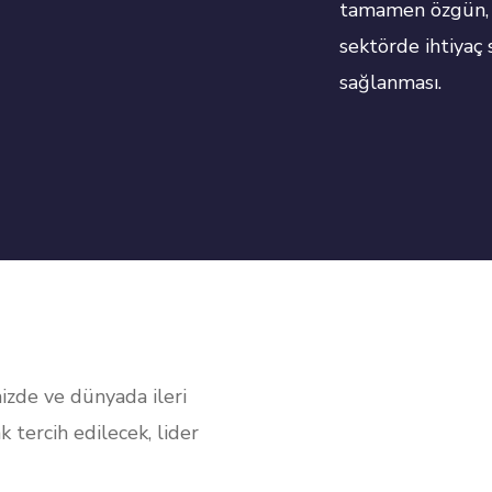
tamamen özgün, ye
sektörde ihtiyaç 
sağlanması.
mizde ve dünyada ileri
k tercih edilecek, lider